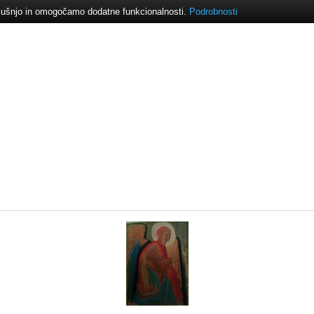
izkušnjo in omogočamo dodatne funkcionalnosti.
Podrobnosti