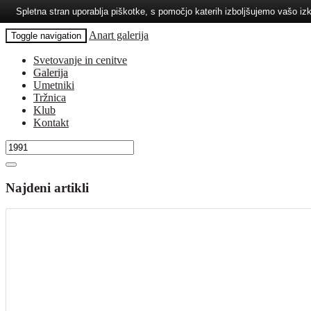
Spletna stran uporablja piškotke, s pomočjo katerih izboljšujemo vašo 
Anart galerija
Toggle navigation
Svetovanje in cenitve
Galerija
Umetniki
Tržnica
Klub
Kontakt
Najdeni artikli