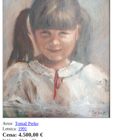
Avtor:
Tomaž Perko
Letnica:
1991
Cena: 4.500,00 €