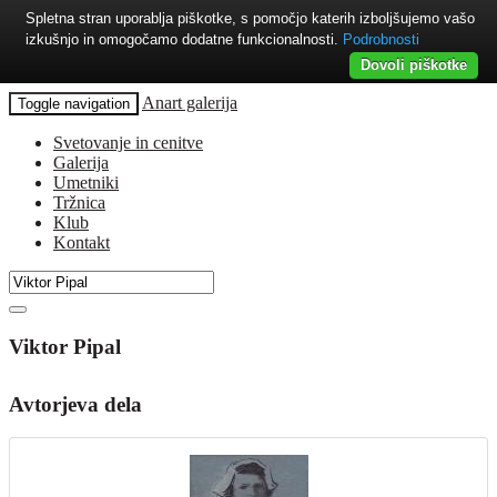
Spletna stran uporablja piškotke, s pomočjo katerih izboljšujemo vašo
izkušnjo in omogočamo dodatne funkcionalnosti.
Podrobnosti
Dovoli piškotke
Anart galerija
Toggle navigation
Svetovanje in cenitve
Galerija
Umetniki
Tržnica
Klub
Kontakt
Viktor Pipal
Avtorjeva dela