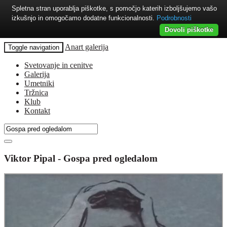
Spletna stran uporablja piškotke, s pomočjo katerih izboljšujemo vašo
izkušnjo in omogočamo dodatne funkcionalnosti.
Podrobnosti
Dovoli piškotke
Anart galerija
Toggle navigation
Svetovanje in cenitve
Galerija
Umetniki
Tržnica
Klub
Kontakt
Viktor Pipal - Gospa pred ogledalom