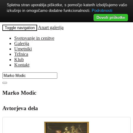
Spletna stran uporablja piškotke, s pomočjo katerih izboljšujemo vašo
izkušnjo in omogočamo dodatne funkcionalnosti.
Podrobnosti
Dovoli piškotke
Anart galerija
Toggle navigation
Svetovanje in cenitve
Galerija
Umetniki
Tržnica
Klub
Kontakt
Marko Modic
Avtorjeva dela