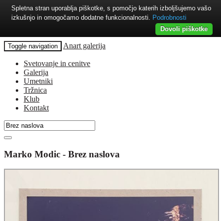
Spletna stran uporablja piškotke, s pomočjo katerih izboljšujemo vašo
izkušnjo in omogočamo dodatne funkcionalnosti.
Podrobnosti
Dovoli piškotke
Anart galerija
Toggle navigation
Svetovanje in cenitve
Galerija
Umetniki
Tržnica
Klub
Kontakt
Marko Modic - Brez naslova