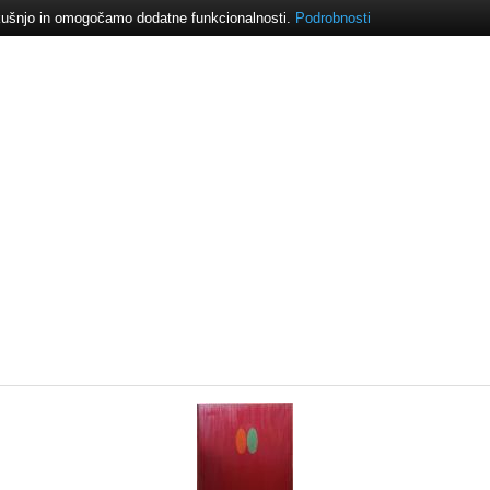
izkušnjo in omogočamo dodatne funkcionalnosti.
Podrobnosti