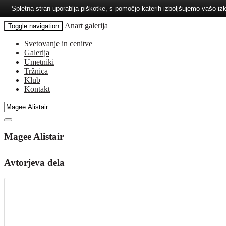
Spletna stran uporablja piškotke, s pomočjo katerih izboljšujemo vašo 
Anart galerija
Toggle navigation
Svetovanje in cenitve
Galerija
Umetniki
Tržnica
Klub
Kontakt
Magee Alistair
Avtorjeva dela