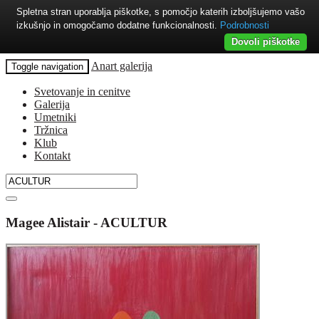
Spletna stran uporablja piškotke, s pomočjo katerih izboljšujemo vašo
izkušnjo in omogočamo dodatne funkcionalnosti.
Podrobnosti
Dovoli piškotke
Anart galerija
Toggle navigation
Svetovanje in cenitve
Galerija
Umetniki
Tržnica
Klub
Kontakt
Magee Alistair - ACULTUR