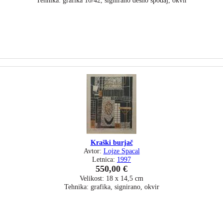
Tehnika: grafika 10/42, signirano desno spodaj, okvir
Kraški burjač
Avtor:
Lojze Spacal
Letnica:
1997
550,00 €
Velikost: 18 x 14,5 cm
Tehnika: grafika, signirano, okvir