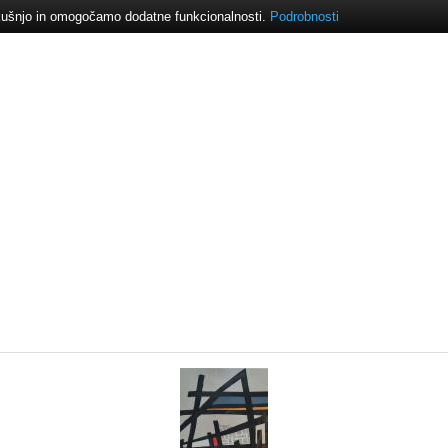
izkušnjo in omogočamo dodatne funkcionalnosti.
Podrobnosti