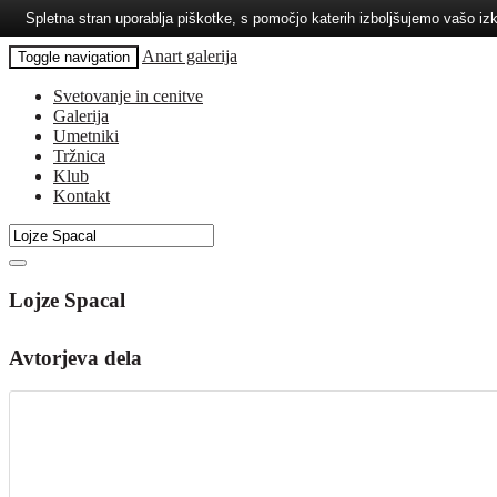
Spletna stran uporablja piškotke, s pomočjo katerih izboljšujemo vašo 
Anart galerija
Toggle navigation
Svetovanje in cenitve
Galerija
Umetniki
Tržnica
Klub
Kontakt
Lojze Spacal
Avtorjeva dela