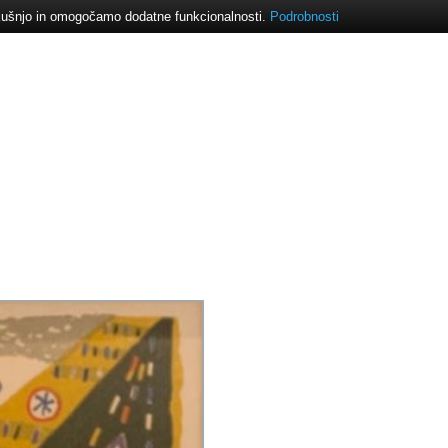
izkušnjo in omogočamo dodatne funkcionalnosti.
Podrobnosti