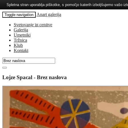
Spletna stran uporablja piškotke, s pomočjo katerih izboljšujemo vašo 
Anart galerija
Toggle navigation
Svetovanje in cenitve
Galerija
Umetniki
Tržnica
Klub
Kontakt
Lojze Spacal - Brez naslova