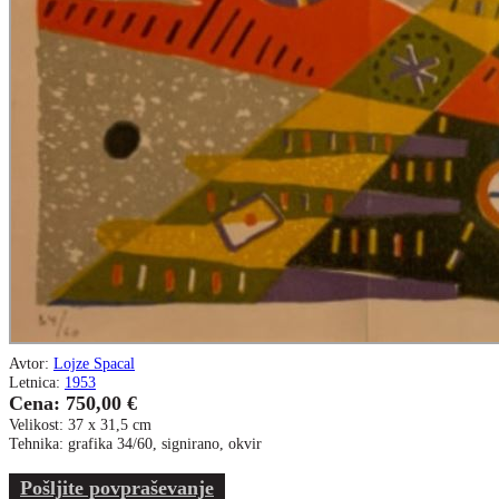
Avtor:
Lojze Spacal
Letnica:
1953
Cena: 750,00 €
Velikost: 37 x 31,5 cm
Tehnika: grafika 34/60, signirano, okvir
Pošljite povpraševanje