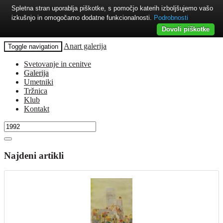
Spletna stran uporablja piškotke, s pomočjo katerih izboljšujemo vašo
izkušnjo in omogočamo dodatne funkcionalnosti.
Podrobnosti
Dovoli piškotke
Anart galerija
Toggle navigation
Svetovanje in cenitve
Galerija
Umetniki
Tržnica
Klub
Kontakt
Najdeni artikli