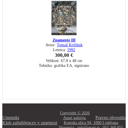
Znamenje III
Avtor:
Tomaž Kržišnik
Letnica:
1992
300,00 €
Velikost: 67,8 x 48 cm
Tehnika: grafika EA, signirano
Copyright © 2026
Umetniki
Pravno obvestilo
Anart galerija
,
Klub zaljubljencev v umetnost
Koprska ulica 94, 1000 Ljubljana,
Slovenija,
info@anart.si
,
051 368 855,