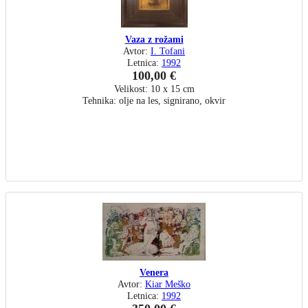
Vaza z rožami
Avtor:
I. Tofani
Letnica:
1992
100,00 €
Velikost: 10 x 15 cm
Tehnika: olje na les, signirano, okvir
Venera
Avtor:
Kiar Meško
Letnica:
1992