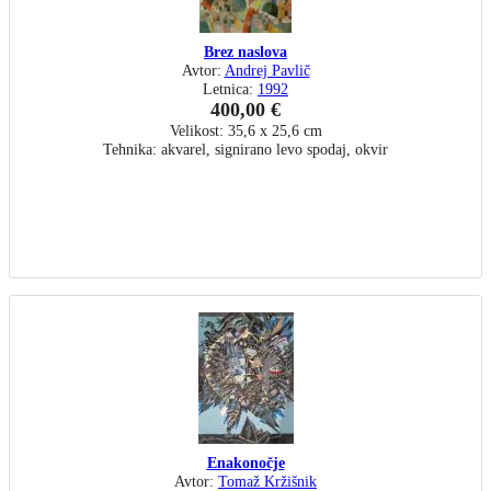
Brez naslova
Avtor:
Andrej Pavlič
Letnica:
1992
400,00 €
Velikost: 35,6 x 25,6 cm
Tehnika: akvarel, signirano levo spodaj, okvir
Enakonočje
Avtor:
Tomaž Kržišnik