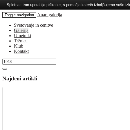
Spletna stran uporablja piškotke, s pomočjo katerih izboljšujemo vašo 
Anart galerija
Toggle navigation
Svetovanje in cenitve
Galerija
Umetniki
Tržnica
Klub
Kontakt
Najdeni artikli