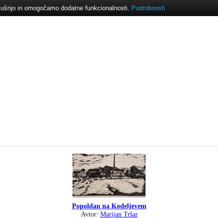
izkušnjo in omogočamo dodatne funkcionalnosti.
Podrobnosti
Popoldan na Kodeljevem
Avtor:
Marijan Tršar