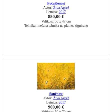
Počaščenost
Avtor:
Živa Agrež
Letnica:
2017
850,00 €
Velikost: 56 x 47 cm
Tehnika: mešana tehnika na platno, signirano
Sončnost
Avtor:
Živa Agrež
Letnica:
2017
900,00 €
Velikost: 50 x 70 cm