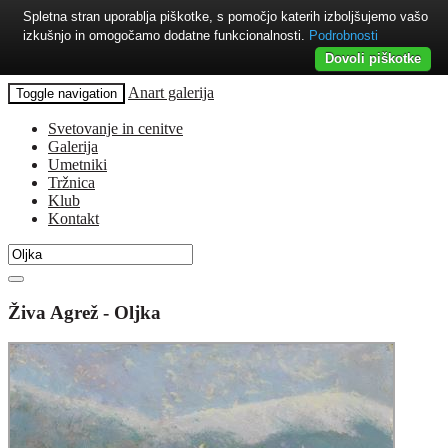
Spletna stran uporablja piškotke, s pomočjo katerih izboljšujemo vašo
izkušnjo in omogočamo dodatne funkcionalnosti.
Podrobnosti
Dovoli piškotke
Anart galerija
Toggle navigation
Svetovanje in cenitve
Galerija
Umetniki
Tržnica
Klub
Kontakt
Živa Agrež - Oljka