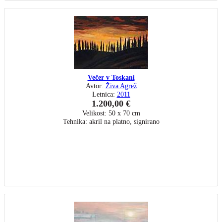
Večer v Toskani
Avtor:
Živa Agrež
Letnica:
2011
1.200,00 €
Velikost: 50 x 70 cm
Tehnika: akril na platno, signirano