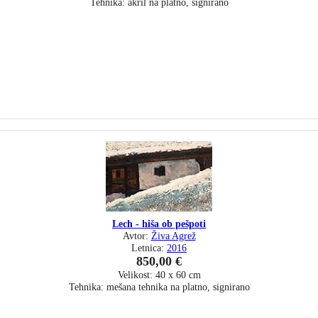
Tehnika: akril na platno, signirano
Lech - hiša ob pešpoti
Avtor:
Živa Agrež
Letnica:
2016
850,00 €
Velikost: 40 x 60 cm
Tehnika: mešana tehnika na platno, signirano