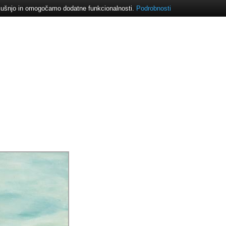
izkušnjo in omogočamo dodatne funkcionalnosti.
Podrobnosti