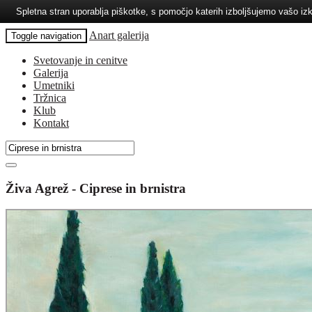
Spletna stran uporablja piškotke, s pomočjo katerih izboljšujemo vašo 
Anart galerija
Toggle navigation
Svetovanje in cenitve
Galerija
Umetniki
Tržnica
Klub
Kontakt
Živa Agrež - Ciprese in brnistra