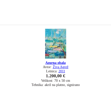
Azurna obala
Avtor:
Živa Agrež
Letnica:
2011
1.200,00 €
Velikost: 70 x 50 cm
Tehnika: akril na platno, signirano