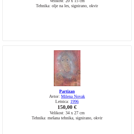
Velikost: 20 x 15 cm
Tehnika: olje na les, signirano, okvir
Partizan
Avtor:
Milena Novak
Letnica:
1996
150,00 €
Velikost: 34 x 27 cm
Tehnika: mešana tehnika, signirano, okvir