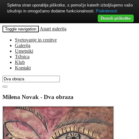
Spletna stran uporablja piškotke, s pomočjo katerih izboljšujemo vašo
izkušnjo in omogočamo dodatne funkcionalnosti.
Podrobnosti
Dovoli piškotke
Anart galerija
Toggle navigation
Svetovanje in cenitve
Galerija
Umetniki
Tržnica
Klub
Kontakt
Milena Novak - Dva obraza