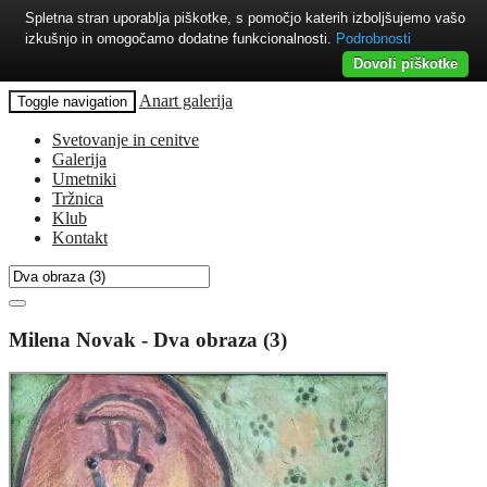
Spletna stran uporablja piškotke, s pomočjo katerih izboljšujemo vašo
izkušnjo in omogočamo dodatne funkcionalnosti.
Podrobnosti
Dovoli piškotke
Anart galerija
Toggle navigation
Svetovanje in cenitve
Galerija
Umetniki
Tržnica
Klub
Kontakt
Milena Novak - Dva obraza (3)