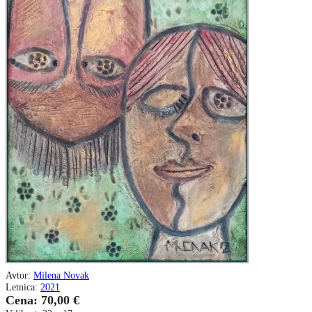
Avtor:
Milena Novak
Letnica:
2021
Cena: 70,00 €