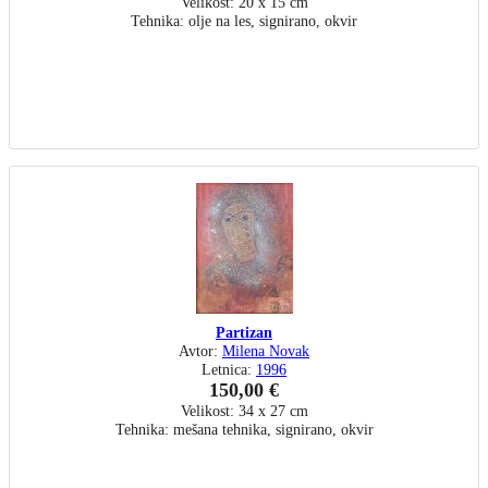
Velikost: 20 x 15 cm
Tehnika: olje na les, signirano, okvir
Partizan
Avtor:
Milena Novak
Letnica:
1996
150,00 €
Velikost: 34 x 27 cm
Tehnika: mešana tehnika, signirano, okvir