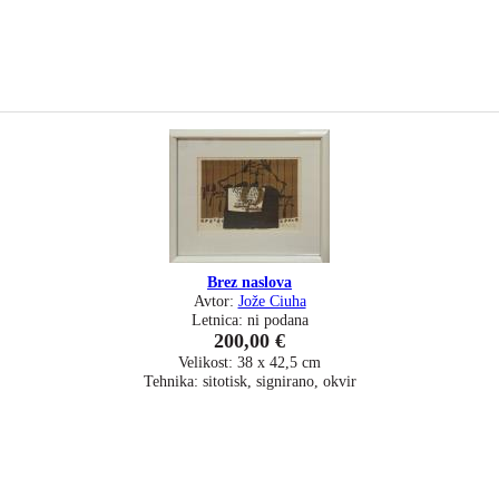
Brez naslova
Avtor:
Jože Ciuha
Letnica: ni podana
200,00 €
Velikost: 38 x 42,5 cm
Tehnika: sitotisk, signirano, okvir