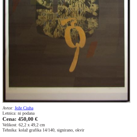
Avtor:
Jože Ciuha
Letnica: ni podana
Cena: 450,00 €
Velikost: 62,2 x 49,2 cm
Tehnika: kolaž grafika 14/140, signirano, okvir