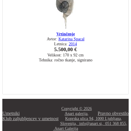
Vrtinčenje
Avtor:
Katarina Spacal
Letnica:
2014
5.500,00 €
Velikost: 170 x 92 cm
Tehnika: ročno tkanje, signirano
Copyright © 2026
Umetniki
Pravno obvestilo
Anart galerija
,
Klub zaljubljencev v umetnost
Koprska ulica 94, 1000 Ljubljana,
Slovenija,
info@anart.si
,
051 368 855,
Anart Galerija