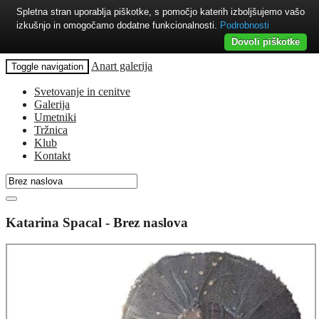
Spletna stran uporablja piškotke, s pomočjo katerih izboljšujemo vašo
izkušnjo in omogočamo dodatne funkcionalnosti.
Podrobnosti
Dovoli piškotke
Anart galerija
Toggle navigation
Svetovanje in cenitve
Galerija
Umetniki
Tržnica
Klub
Kontakt
Katarina Spacal - Brez naslova