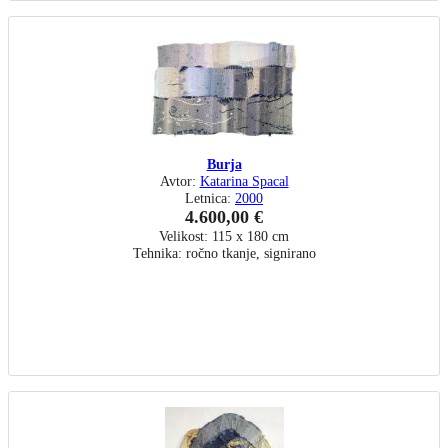
Burja
Avtor:
Katarina Spacal
Letnica:
2000
4.600,00 €
Velikost: 115 x 180 cm
Tehnika: ročno tkanje, signirano