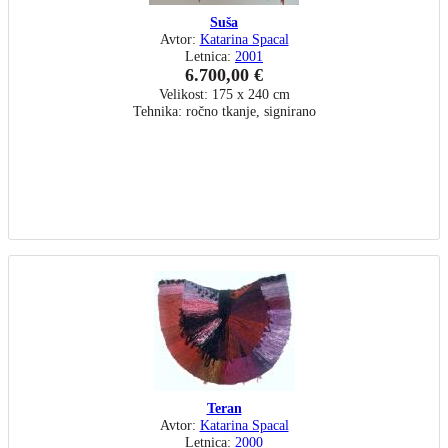
Suša
Avtor:
Katarina Spacal
Letnica:
2001
6.700,00 €
Velikost: 175 x 240 cm
Tehnika: ročno tkanje, signirano
Teran
Avtor:
Katarina Spacal
Letnica:
2000