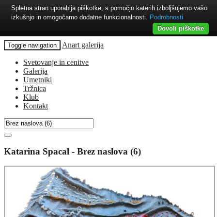
Spletna stran uporablja piškotke, s pomočjo katerih izboljšujemo vašo
izkušnjo in omogočamo dodatne funkcionalnosti.
Podrobnosti
Dovoli piškotke
Anart galerija
Toggle navigation
Svetovanje in cenitve
Galerija
Umetniki
Tržnica
Klub
Kontakt
Katarina Spacal - Brez naslova (6)