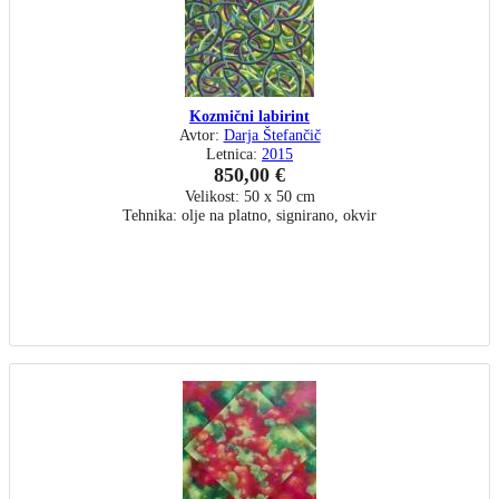
Kozmični labirint
Avtor:
Darja Štefančič
Letnica:
2015
850,00 €
Velikost: 50 x 50 cm
Tehnika: olje na platno, signirano, okvir