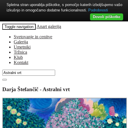
Spletna stran uporablja piškotke, s pomočjo katerih izboljšujemo vašo
izkušnjo in omogočamo dodatne funkcionalnosti.
Podrobnosti
Dovoli piškotke
Anart galerija
Toggle navigation
Svetovanje in cenitve
Galerija
Umetniki
Tržnica
Klub
Kontakt
Darja Štefančič - Astralni vrt