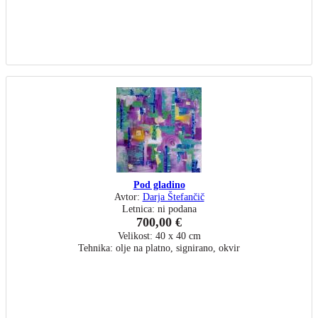
Pod gladino
Avtor:
Darja Štefančič
Letnica: ni podana
700,00 €
Velikost: 40 x 40 cm
Tehnika: olje na platno, signirano, okvir