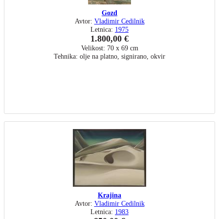
Gozd
Avtor:
Vladimir Cedilnik
Letnica:
1975
1.800,00 €
Velikost: 70 x 69 cm
Tehnika: olje na platno, signirano, okvir
Krajina
Avtor:
Vladimir Cedilnik
Letnica:
1983