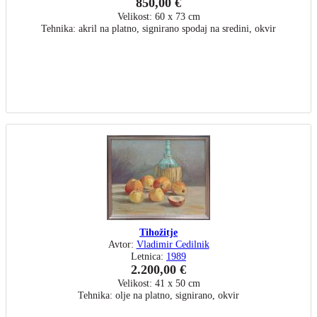
850,00 €
Velikost: 60 x 73 cm
Tehnika: akril na platno, signirano spodaj na sredini, okvir
Tihožitje
Avtor:
Vladimir Cedilnik
Letnica:
1989
2.200,00 €
Velikost: 41 x 50 cm
Tehnika: olje na platno, signirano, okvir