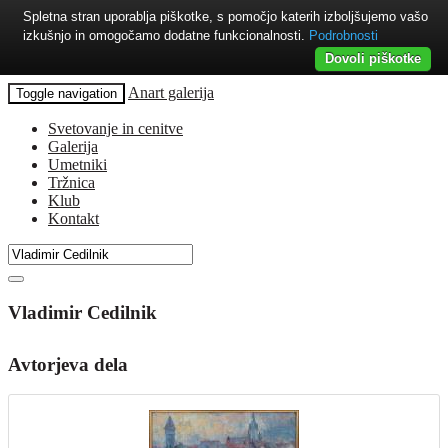
Spletna stran uporablja piškotke, s pomočjo katerih izboljšujemo vašo
izkušnjo in omogočamo dodatne funkcionalnosti.
Podrobnosti
Dovoli piškotke
Anart galerija
Toggle navigation
Svetovanje in cenitve
Galerija
Umetniki
Tržnica
Klub
Kontakt
Vladimir Cedilnik
Avtorjeva dela