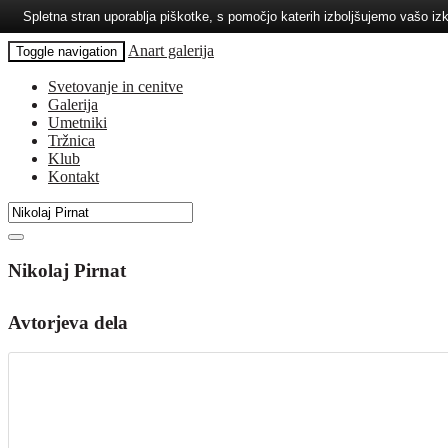
Spletna stran uporablja piškotke, s pomočjo katerih izboljšujemo vašo 
Anart galerija
Toggle navigation
Svetovanje in cenitve
Galerija
Umetniki
Tržnica
Klub
Kontakt
Nikolaj Pirnat
Avtorjeva dela