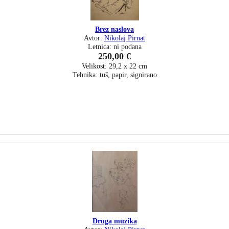
Brez naslova
Avtor:
Nikolaj Pirnat
Letnica: ni podana
250,00 €
Velikost: 29,2 x 22 cm
Tehnika: tuš, papir, signirano
Druga muzika