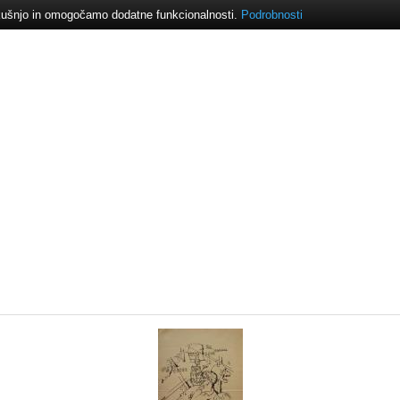
izkušnjo in omogočamo dodatne funkcionalnosti.
Podrobnosti