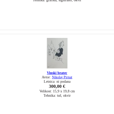
Tehnika: grafika, signirano, okvir
Vinski bratec
Avtor:
Nikolaj Pirnat
Letnica: ni podana
300,00 €
Velikost: 15,9 x 19,8 cm
Tehnika: tuš, okvir