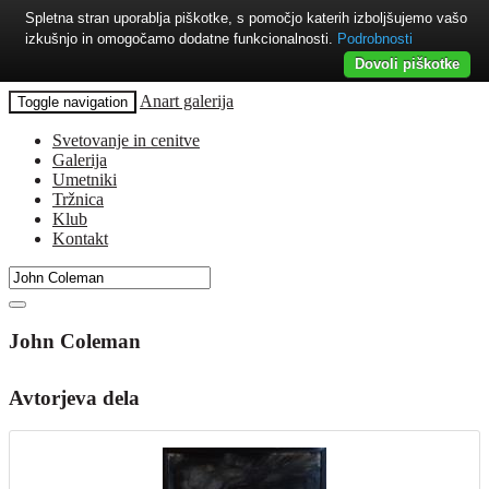
Spletna stran uporablja piškotke, s pomočjo katerih izboljšujemo vašo
izkušnjo in omogočamo dodatne funkcionalnosti.
Podrobnosti
Dovoli piškotke
Anart galerija
Toggle navigation
Svetovanje in cenitve
Galerija
Umetniki
Tržnica
Klub
Kontakt
John Coleman
Avtorjeva dela