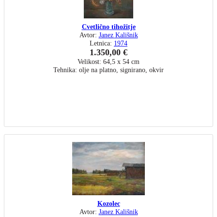
Cvetlično tihožitje
Avtor:
Janez Kališnik
Letnica:
1974
1.350,00 €
Velikost: 64,5 x 54 cm
Tehnika: olje na platno, signirano, okvir
Kozolec
Avtor:
Janez Kališnik