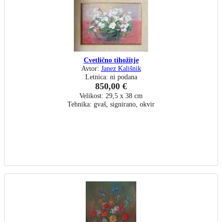
Cvetlično tihožitje
Avtor:
Janez Kališnik
Letnica: ni podana
850,00 €
Velikost: 29,5 x 38 cm
Tehnika: gvaš, signirano, okvir