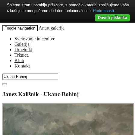
Spletna stran uporablja piškotke, s pomočjo katerih izboljšujemo vašo
izkušnjo in omogočamo dodatne funkcionalnosti.
Podrobnosti
Dovoli piškotke
Anart galerija
Toggle navigation
Svetovanje in cenitve
Galerija
Umetniki
Tržnica
Klub
Kontakt
Janez Kališnik - Ukanc-Bohinj