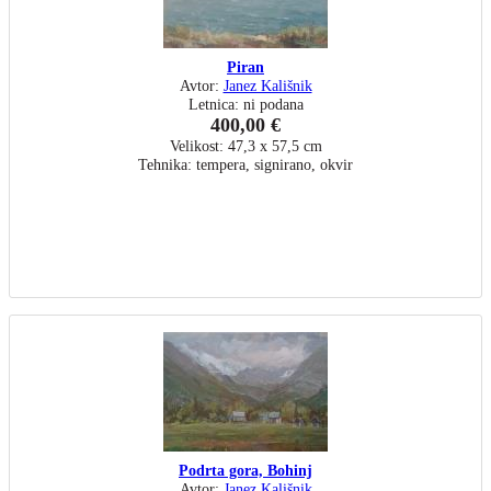
Piran
Avtor:
Janez Kališnik
Letnica: ni podana
400,00 €
Velikost: 47,3 x 57,5 cm
Tehnika: tempera, signirano, okvir
Podrta gora, Bohinj
Avtor:
Janez Kališnik