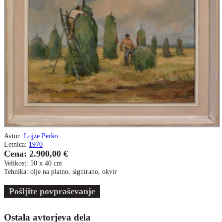
Avtor:
Lojze Perko
Letnica:
1970
Cena: 2.900,00 €
Velikost: 50 x 40 cm
Tehnika: olje na platno, signirano, okvir
Pošljite povpraševanje
Ostala avtorjeva dela