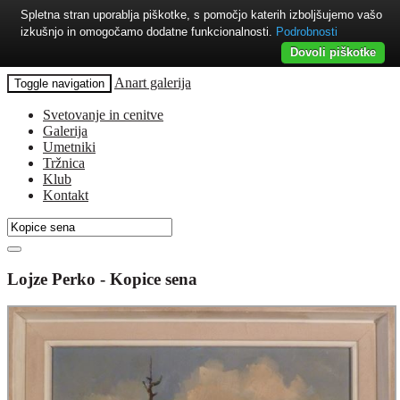
Spletna stran uporablja piškotke, s pomočjo katerih izboljšujemo vašo
izkušnjo in omogočamo dodatne funkcionalnosti.
Podrobnosti
Dovoli piškotke
Anart galerija
Toggle navigation
Svetovanje in cenitve
Galerija
Umetniki
Tržnica
Klub
Kontakt
Lojze Perko - Kopice sena