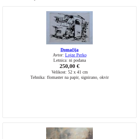
Domačija
Avtor:
Lojze Perko
Letnica: ni podana
250,00 €
Velikost: 52 x 41 cm
Tehnika: flomaster na papir, signirano, okvir