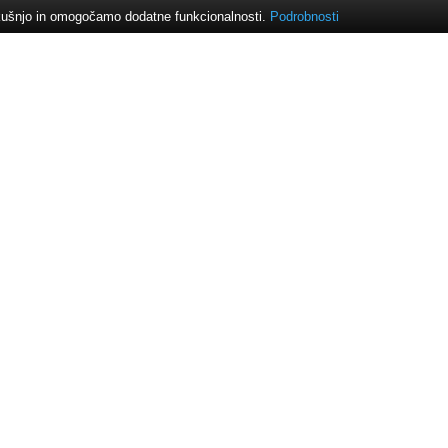
izkušnjo in omogočamo dodatne funkcionalnosti.
Podrobnosti