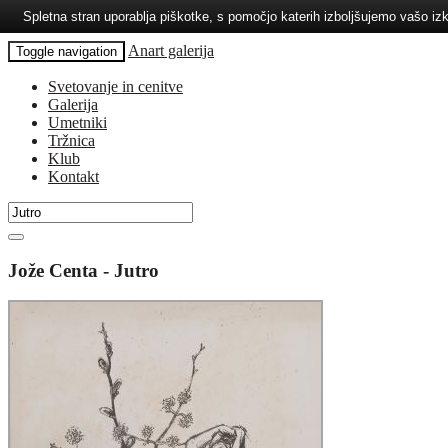
Spletna stran uporablja piškotke, s pomočjo katerih izboljšujemo vašo 
Anart galerija
Toggle navigation
Svetovanje in cenitve
Galerija
Umetniki
Tržnica
Klub
Kontakt
Jože Centa - Jutro