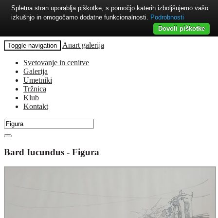
Spletna stran uporablja piškotke, s pomočjo katerih izboljšujemo vašo
izkušnjo in omogočamo dodatne funkcionalnosti.
Podrobnosti
Dovoli piškotke
Anart galerija
Toggle navigation
Svetovanje in cenitve
Galerija
Umetniki
Tržnica
Klub
Kontakt
Bard Iucundus - Figura