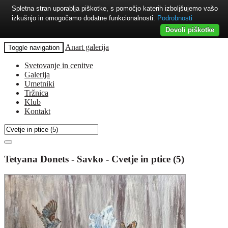
Spletna stran uporablja piškotke, s pomočjo katerih izboljšujemo vašo
izkušnjo in omogočamo dodatne funkcionalnosti.
Podrobnosti
Dovoli piškotke
Anart galerija
Toggle navigation
Svetovanje in cenitve
Galerija
Umetniki
Tržnica
Klub
Kontakt
Tetyana Donets - Savko - Cvetje in ptice (5)