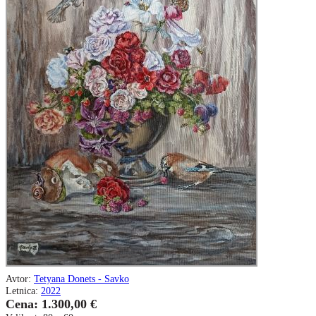
Avtor:
Tetyana Donets - Savko
Letnica:
2022
Cena: 1.300,00 €