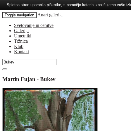
Spletna stran uporablja piškotke, s pomočjo katerih izboljšujemo vašo 
Anart galerija
Toggle navigation
Svetovanje in cenitve
Galerija
Umetniki
Tržnica
Klub
Kontakt
Martin Fujan - Bukev