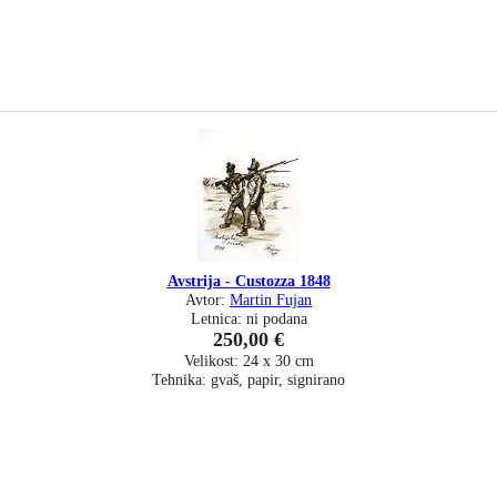
Avstrija - Custozza 1848
Avtor:
Martin Fujan
Letnica: ni podana
250,00 €
Velikost: 24 x 30 cm
Tehnika: gvaš, papir, signirano