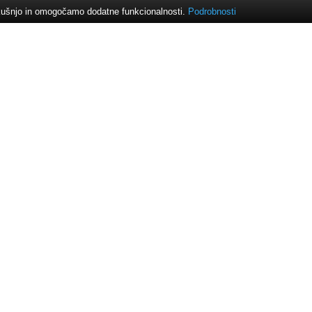
izkušnjo in omogočamo dodatne funkcionalnosti.
Podrobnosti