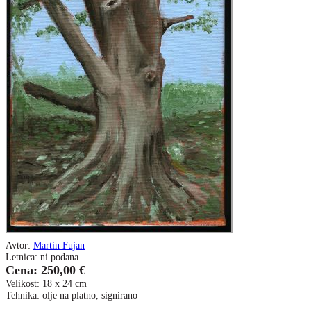
Avtor:
Martin Fujan
Letnica: ni podana
Cena: 250,00 €
Velikost: 18 x 24 cm
Tehnika: olje na platno, signirano