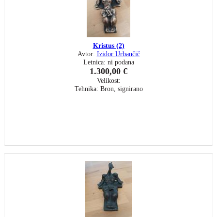
Kristus (2)
Avtor:
Izidor Urbančič
Letnica: ni podana
1.300,00 €
Velikost:
Tehnika: Bron, signirano