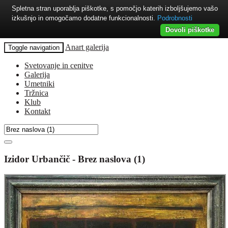
Spletna stran uporablja piškotke, s pomočjo katerih izboljšujemo vašo
izkušnjo in omogočamo dodatne funkcionalnosti.
Podrobnosti
Dovoli piškotke
Anart galerija
Toggle navigation
Svetovanje in cenitve
Galerija
Umetniki
Tržnica
Klub
Kontakt
Izidor Urbančič - Brez naslova (1)