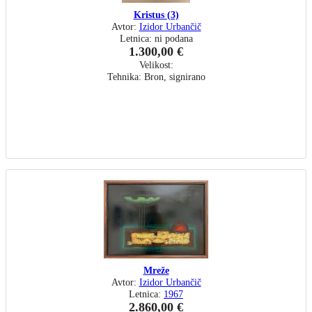
Kristus (3)
Avtor:
Izidor Urbančič
Letnica: ni podana
1.300,00 €
Velikost:
Tehnika: Bron, signirano
Mreže
Avtor:
Izidor Urbančič
Letnica:
1967
2.860,00 €