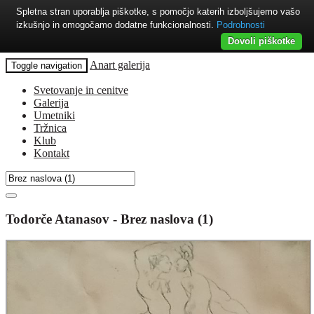
Spletna stran uporablja piškotke, s pomočjo katerih izboljšujemo vašo
izkušnjo in omogočamo dodatne funkcionalnosti.
Podrobnosti
Dovoli piškotke
Anart galerija
Toggle navigation
Svetovanje in cenitve
Galerija
Umetniki
Tržnica
Klub
Kontakt
Todorče Atanasov - Brez naslova (1)