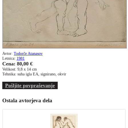
Avtor:
Todorče Atanasov
Letnica:
1981
Cena: 80,00 €
Velikost: 9,8 x 14 cm
Tehnika: suha igla EA, signirano, okvir
Pošljite povpraševanje
Ostala avtorjeva dela