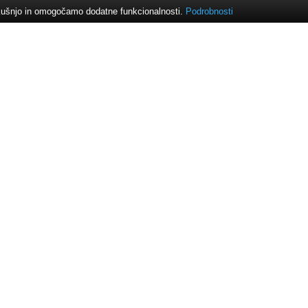
izkušnjo in omogočamo dodatne funkcionalnosti.
Podrobnosti