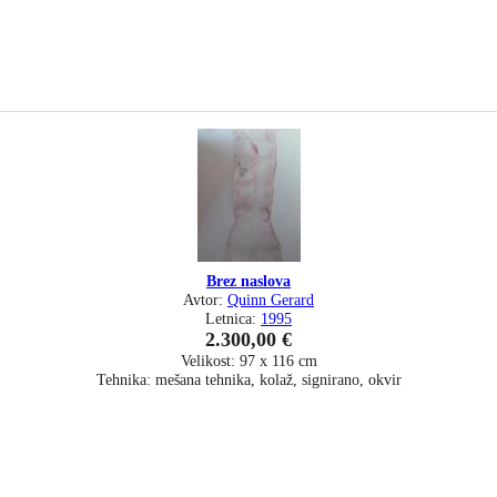
Brez naslova
Avtor:
Quinn Gerard
Letnica:
1995
2.300,00 €
Velikost: 97 x 116 cm
Tehnika: mešana tehnika, kolaž, signirano, okvir