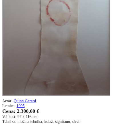
Avtor:
Quinn Gerard
Letnica:
1995
Cena: 2.300,00 €
Velikost: 97 x 116 cm
Tehnika: mešana tehnika, kolaž, signirano, okvir