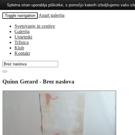
Spletna stran uporablja piškotke, s pomočjo katerih izboljšujemo vašo 
Anart galerija
Toggle navigation
Svetovanje in cenitve
Galerija
Umetniki
Tržnica
Klub
Kontakt
Quinn Gerard - Brez naslova