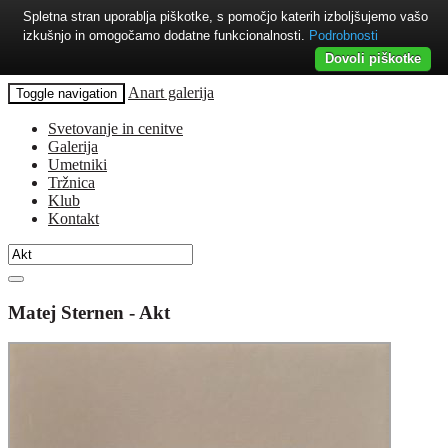
Spletna stran uporablja piškotke, s pomočjo katerih izboljšujemo vašo
izkušnjo in omogočamo dodatne funkcionalnosti.
Podrobnosti
Dovoli piškotke
Anart galerija
Toggle navigation
Svetovanje in cenitve
Galerija
Umetniki
Tržnica
Klub
Kontakt
Matej Sternen - Akt