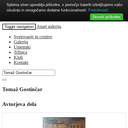
Spletna stran uporablja piškotke, s pomočjo katerih izboljšujemo vašo
izkušnjo in omogočamo dodatne funkcionalnosti.
Podrobnosti
Dovoli piškotke
Anart galerija
Toggle navigation
Svetovanje in cenitve
Galerija
Umetniki
Tržnica
Klub
Kontakt
Tomaž Gostinčar
Avtorjeva dela