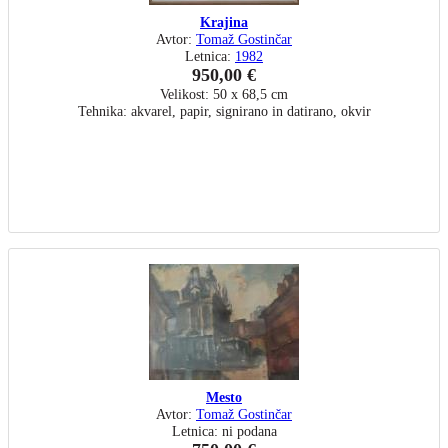
Krajina
Avtor:
Tomaž Gostinčar
Letnica:
1982
950,00 €
Velikost: 50 x 68,5 cm
Tehnika: akvarel, papir, signirano in datirano, okvir
Mesto
Avtor:
Tomaž Gostinčar
Letnica: ni podana