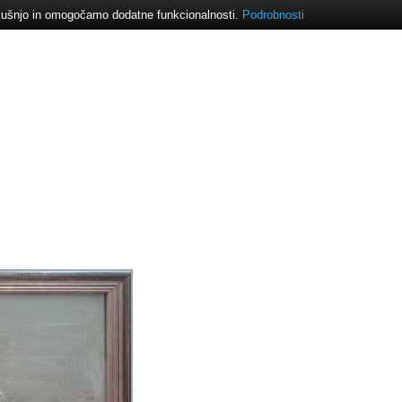
izkušnjo in omogočamo dodatne funkcionalnosti.
Podrobnosti