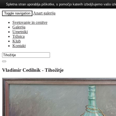
Spletna stran uporablja piškotke, s pomočjo katerih izboljšujemo vašo 
Anart galerija
Toggle navigation
Svetovanje in cenitve
Galerija
Umetniki
Tržnica
Klub
Kontakt
Vladimir Cedilnik - Tihožitje