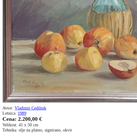
Avtor:
Vladimir Cedilnik
Letnica:
1989
Cena: 2.200,00 €
Velikost: 41 x 50 cm
Tehnika: olje na platno, signirano, okvir