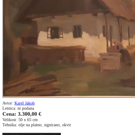
Avtor:
Karel Jakob
Letnica: ni podana
Cena: 3.300,00 €
Velikost: 50 x 65 cm
Tehnika: olje na platno, signirano, okvir