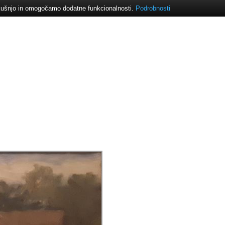
izkušnjo in omogočamo dodatne funkcionalnosti.
Podrobnosti