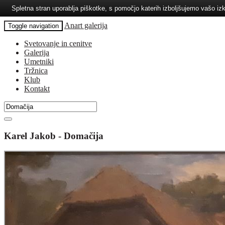
Spletna stran uporablja piškotke, s pomočjo katerih izboljšujemo vašo 
Anart galerija
Toggle navigation
Svetovanje in cenitve
Galerija
Umetniki
Tržnica
Klub
Kontakt
Karel Jakob - Domačija