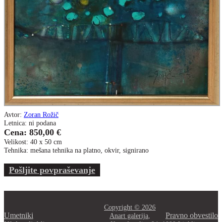
Avtor:
Zoran Rožič
Letnica: ni podana
Cena: 850,00 €
Velikost: 40 x 50 cm
Tehnika: mešana tehnika na platno, okvir, signirano
Pošljite povpraševanje
Copyright © 2026
Umetniki
Pravno obvestilo
Anart galerija
,