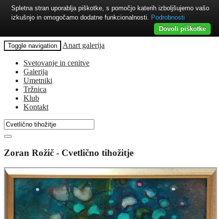
Spletna stran uporablja piškotke, s pomočjo katerih izboljšujemo vašo
izkušnjo in omogočamo dodatne funkcionalnosti.
Podrobnosti
Dovoli piškotke
Anart galerija
Toggle navigation
Svetovanje in cenitve
Galerija
Umetniki
Tržnica
Klub
Kontakt
Zoran Rožič - Cvetlično tihožitje